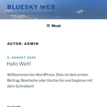
Zum
BLUESKY WEB
Inhalt
blauer Himmel in der Uckermark
springen
Menü
AUTOR:
ADMIN
VERÖFFENTLICHT
9. AUGUST 2023
AM
Hallo Welt!
Willkommen bei WordPress. Dies ist dein erster
Beitrag. Bearbeite oder lösche ihn und beginne mit
dem Schreiben!